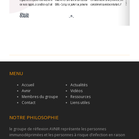
MENU
Accueil
Actualités
Avnir
Vidéos
Membres du groupe
Ressources
Contact
Liens utiles
NOTRE PHILOSOPHIE
le groupe de réflexion AVNIR représente les personnes
immunodéprimées et les personnes à risque d’infection en raison